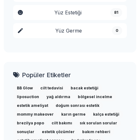
Yüz Estetiği
81
Yüz Germe
0
Popüler Etiketler
BB Glow
cilt tedavisi
bacak estetiği
liposuction
yağ aldırma
bölgesel incelme
estetik ameliyat
doğum sonrası estetik
mommy makeover
karın germe
kalça estetiği
brezilya popo
cilt bakımı
sık sorulan sorular
sonuçlar
estetik çözümler
bakım rehberi