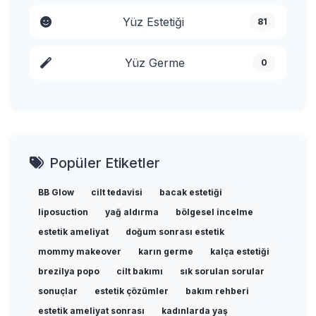
Yüz Estetiği
81
Yüz Germe
0
Popüler Etiketler
BB Glow
cilt tedavisi
bacak estetiği
liposuction
yağ aldırma
bölgesel incelme
estetik ameliyat
doğum sonrası estetik
mommy makeover
karın germe
kalça estetiği
brezilya popo
cilt bakımı
sık sorulan sorular
sonuçlar
estetik çözümler
bakım rehberi
estetik ameliyat sonrası
kadınlarda yaş