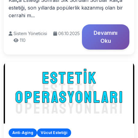
Kalça Estetiği Sonrası Sık Sorulan Sorular Kalça
estetiği, son yıllarda popülerlik kazanmış olan bir
cerrahi m...
Devamını
Sistem Yöneticisi
06.10.2025
110
Oku
Anti-Aging
Vücut Estetiği