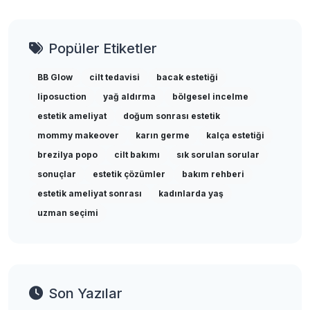
Popüler Etiketler
BB Glow
cilt tedavisi
bacak estetiği
liposuction
yağ aldırma
bölgesel incelme
estetik ameliyat
doğum sonrası estetik
mommy makeover
karın germe
kalça estetiği
brezilya popo
cilt bakımı
sık sorulan sorular
sonuçlar
estetik çözümler
bakım rehberi
estetik ameliyat sonrası
kadınlarda yaş
uzman seçimi
Son Yazılar