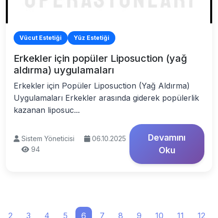
Vücut Estetiği
Yüz Estetiği
Erkekler için popüler Liposuction (yağ
aldırma) uygulamaları
Erkekler için Popüler Liposuction (Yağ Aldırma)
Uygulamaları Erkekler arasında giderek popülerlik
kazanan liposuc...
Devamını
Sistem Yöneticisi
06.10.2025
94
Oku
2
3
4
5
6
7
8
9
10
11
12