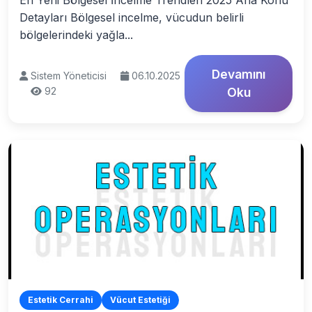
En Yeni Bölgesel İncelme Trendleri 2025 Ana Konu
Detayları Bölgesel incelme, vücudun belirli
bölgelerindeki yağla...
Devamını
Sistem Yöneticisi
06.10.2025
92
Oku
Estetik Cerrahi
Vücut Estetiği